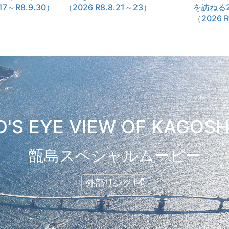
.17～R8.9.30）
（2026 R8.8.21～23）
を訪ねる2
（2026 
D'S EYE VIEW OF KAGOS
甑島スペシャルムービー
外部リンク