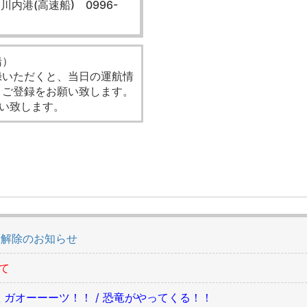
川内港(高速船) 0996-
船）
録いただくと、当日の運航情
、ご登録をお願い致します。
い致します。
制解除のお知らせ
て
ENT \ ガオーーーツ！！ / 恐竜がやってくる！！