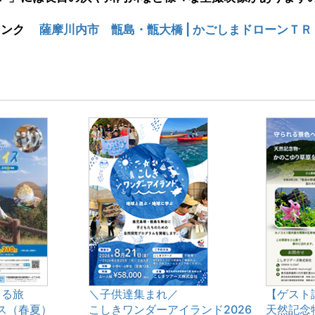
リンク
薩摩川内市 甑島・甑大橋 | かごしまドローンＴ
まる旅
＼子供達集まれ／
【ゲスト
ス（春夏）
こしきワンダーアイランド2026
天然記念