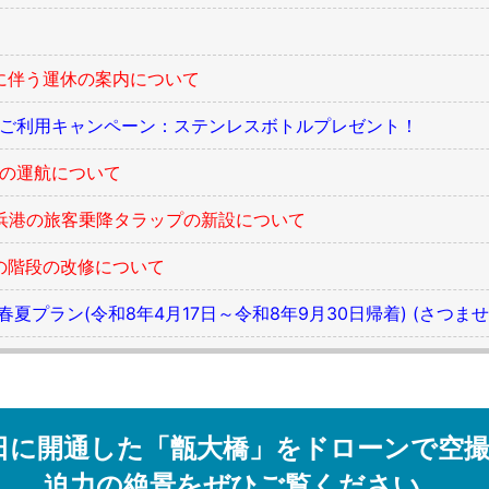
整備に伴う運休の案内について
指定室ご利用キャンペーン：ステンレスボトルプレゼント！
の運航について
・長浜港の旅客乗降タラップの新設について
での階段の改修について
ラン(令和8年4月17日～令和8年9月30日帰着) (さつませんだい観
9日に開通した「甑大橋」をドローンで空
迫力の絶景をぜひご覧ください。