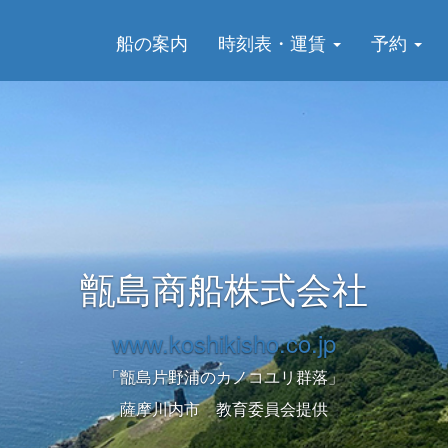
船の案内
時刻表・運賃
予約
甑島商船株式会社
www.koshikisho.co.jp
甑大橋（令和2年8月29日開通）