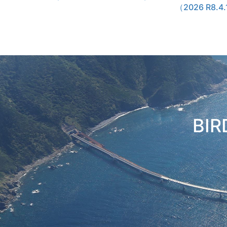
（2026 R8.4
BIR