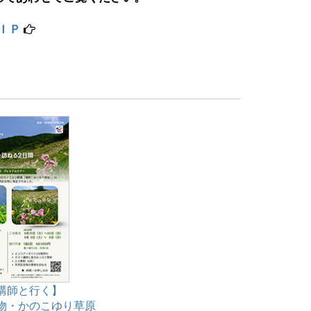
ＲＩＰ
講師と行く】
物・かのこゆり草原